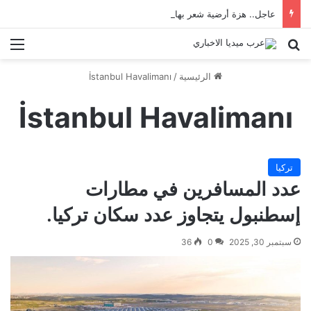
عاجل.. هزة أرضية شعر بها سكان إسطنبول
بحث عن
الق
الرئيسية
/
İstanbul Havalimanı
İstanbul Havalimanı
تركيا
عدد المسافرين في مطارات
إسطنبول يتجاوز عدد سكان تركيا.
سبتمبر 30, 2025
0
36