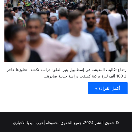
ارتفاع تكاليف المعيشة في إسطنبول يثير القلق: دراسة تكشف تجاوزها حاجز
الـ 100 ألف ليرة تركية كشفت دراسة حديثة صادرة…
أكمل القراءة »
© حقوق النشر 2024، جميع الحقوق محفوظة |عرب ميديا الاخباري