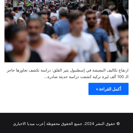
ارتفاع تكاليف المعيشة في إسطنبول يثير القلق: دراسة تكشف تجاوزها حاجز
الـ 100 ألف ليرة تركية كشفت دراسة حديثة صادرة…
أكمل القراءة »
© حقوق النشر 2024، جميع الحقوق محفوظة |عرب ميديا الاخباري