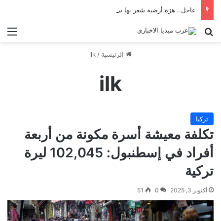
عاجل.. هزة أرضية شعر بها سكان إسطنبول
بحث عن
الق
الرئيسية
/
ilk
ilk
تركيا
تكلفة معيشة أسرة مكونة من أربعة
أفراد في إسطنبول: 102,045 ليرة
تركية
أكتوبر 3, 2025
0
51