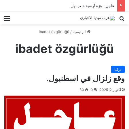
عاجل.. هزة أرضية شعر بها سكان إسطنبول
بحث عن
الق
الرئيسية
/
ibadet özgürlüğü
ibadet özgürlüğü
تركيا
وقع زلزال في اسطنبول.
أكتوبر 2, 2025
0
30