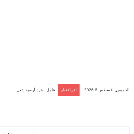
الخميس, أغسطس 6 2026
اخر الاخبار
عاجل.. هزة أرضية شعر بها سكان 