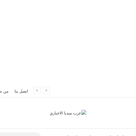
نبول
اتصل بنا
من ن