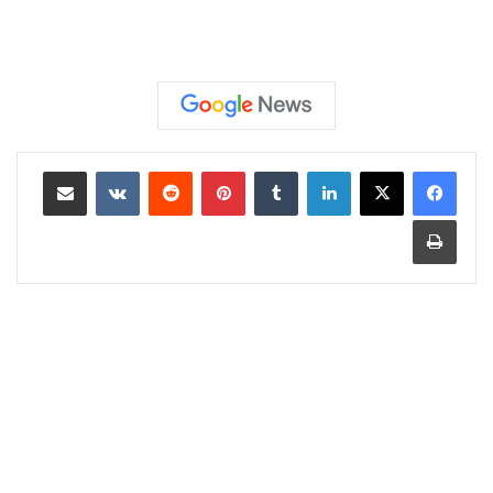
لينكدإن
‏Tumblr
بينتيريست
‏Reddit
‏VKontakte
مشاركة عبر البريد
طباعة