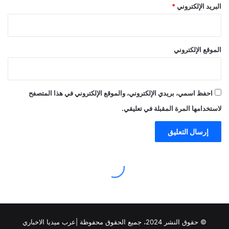
© حقوق النشر 2024، جميع الحقوق محفوظة |عرب ميديا الاخباري