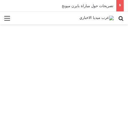
تصريحات حول مباراة بايرن ميونخ
بحث عن
الق