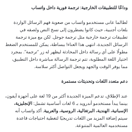
وداعًا للتطبيقات الخارجية: ترجمة فورية داخل واتساب
لطالما عانى مستخدمو واتساب من صعوبة فهم الرسائل الواردة
بلغات أجنبية، حيث كانوا يضطرون إلى نسخ النص ولصقه في
تطبيقات ترجمة خارجية مثل ترجمة جوجل. لكن مع ميزة ترجمة
الرسائل الجديدة، انتهى هذا العناء! ببساطة، يمكن للمستخدم الضغط
مطولًا على أي رسالة داخل المحادثة ليظهر له زر “ترجمة”. بمجرد
اختيار اللغة المطلوبة، تتم ترجمة الرسالة مباشرة داخل التطبيق،
مما يوفر الوقت والجهد ويجعل التواصل أكثر سلاسة.
دعم متعدد اللغات وتحديثات مستمرة
عند الإطلاق، تدعم الميزة الجديدة أكثر من 19 لغة على أجهزة آيفون،
بينما يبدأ مستخدمو أندرويد بـ 6 لغات أساسية تشمل:
الإنجليزية،
الإسبانية، الهندية، البرتغالية، الروسية، والعربية.
أكد واتساب أنه
سيتم إضافة المزيد من اللغات تدريجيًا لتغطية احتياجات قاعدة
مستخدميه العالمية المتنوعة.