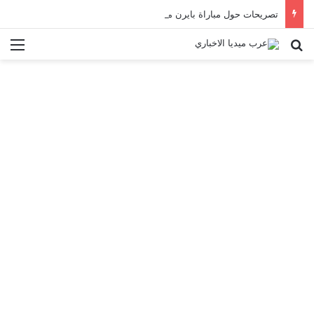
تصريحات حول مباراة بايرن ميونخ
بحث عن
الق