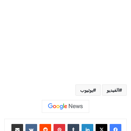
الفيديو
يوتيوب
لينكدإن
‏Tumblr
بينتيريست
‏Reddit
‏VKontakte
مشاركة عبر البريد