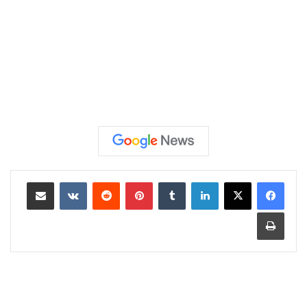
لينكدإن
‏Tumblr
بينتيريست
‏Reddit
‏VKontakte
مشاركة عبر البريد
طباعة