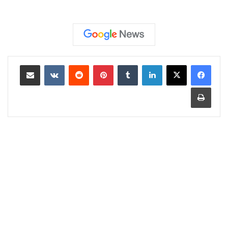
لينكدإن
‏Tumblr
بينتيريست
‏Reddit
‏VKontakte
مشاركة عبر البريد
طباعة