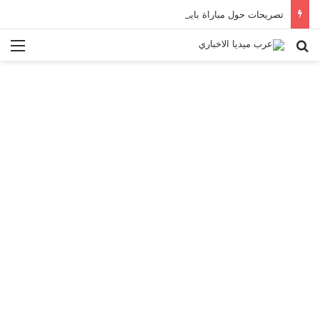
تصريحات حول مباراة بايرن ميونخ
بحث عن
الق