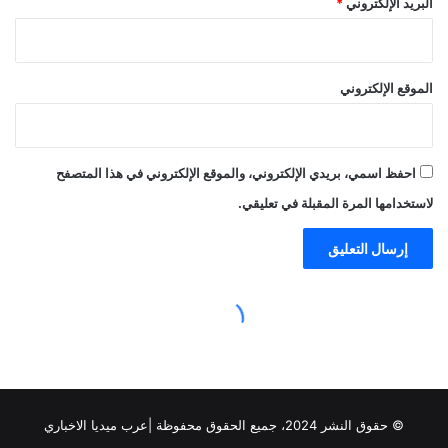
© حقوق النشر 2024، جميع الحقوق محفوظة |عرب ميديا الاخباري