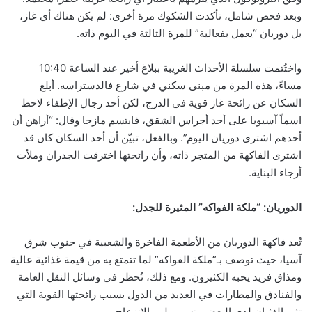
وبعد فحص شامل، تأكدت الشكوك مرة أخرى: لم يكن هناك أي غاز،
بل دوريان “يعمل بفعالية” للمرة الثالثة في اليوم ذاته.
واختُتمت سلسلة الأحداث الغريبة ببلاغ أخير عند الساعة 10:40
مساءً، هذه المرة من مبنى سكني في شارع فالدستراسه. أبلغ
السكان عن رائحة غاز قوية في الدرج، لكن أحد رجال الإطفاء لاحظ
اسماً آسيويا على أحد أجراس الشقق، فابتسم مازحا وقال: “أراهن أن
أحدهم اشترى دوريان اليوم”. وبالفعل، تبيّن أن أحد السكان كان قد
اشترى الفاكهة من المتجر ذاته، وأن رائحتها اخترقت الجدران وملأت
أرجاء البناية.
الدوريان: “ملكة الفواكه” المثيرة للجدل:
تُعد فاكهة الدوريان من الأطعمة الفاخرة والشعبية في جنوب شرق
آسيا، حيث توصف بـ”ملكة الفواكه” لما تتمتع به من قيمة غذائية عالية
ومذاق فريد يحبه الكثيرون. ومع ذلك، تُحظر في وسائل النقل العامة
والفنادق والمطارات في العديد من الدول بسبب رائحتها القوية التي
تثير الغثيان لدى البعض وتسبب لهم الانزعاج.