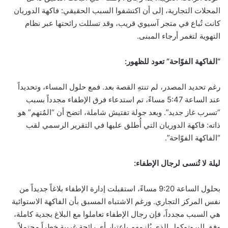
المحلات التجارية، إلى أن اكتشفوا السبب الحقيقي: فاكهة الدوريان
كانت تُباع في متجر آسيوي قريب، وقد تسللت رائحتها عبر نظام
التهوية لتغمر أرجاء المبنى.
“الفاكهة الفوّاحة” تعود للظهور:
رغم تحديد المصدر، لم تنتهِ القصة بعد. فمع حلول المساء، وتحديداً
عند الساعة 5:47 مساءً، تم استدعاء فرق الإطفاء مجدداً بسبب
“تسرب غاز جديد”. وبعد جولة تفتيش شاملة، اتضح أن “المُتهم” هو
ذاته: فاكهة الدوريان التي أُطلق عليها في التقرير الرسمي لقب
“الفاكهة الفوّاحة”.
ليلة لا تُنسى لرجال الإطفاء:
بحلول الساعة 9:20 مساءً، استقبلت إدارة الإطفاء بلاغاً جديداً من
نفس المركز التجاري. ورغم الاشتباه المسبق بأن الفاكهة الاستوائية
هي السبب مجدداً، فإن رجال الإطفاء تعاملوا مع البلاغ بجدية كاملة،
وفق البروتوكول الذي يُلزمهم باعتبار أي رائحة غريبة خطراً محتملاً.