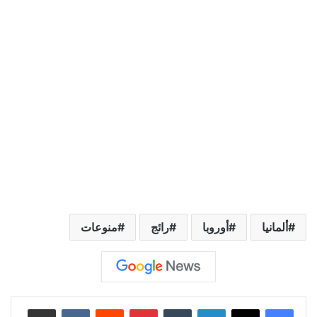
ألمانيا
أوروبا
رائج
منوعات
لينكدإن
‏Tumblr
بينتيريست
‏Reddit
‏VKontakte
مشاركة عبر البريد