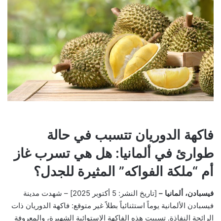
فاكهة الدوريان تتسبب في حالة
طوارئ في ألمانيا: هل هي تسرب غاز
أم “ملكة الفواكه” المثيرة للجدل؟
فيسبادن، ألمانيا –
[تاريخ النشر: 5 أكتوبر 2025] – شهدت مدينة
فيسبادن الألمانية يوماً استثنائياً بطلاً غير متوقع: فاكهة الدوريان ذات
الرائحة النفاذة. تسببت هذه الفاكهة الاستوائية الشهيرة، والمعروفة