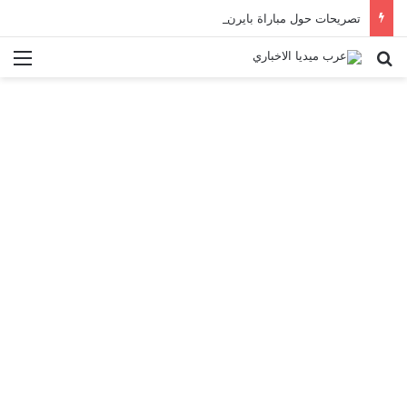
تصريحات حول مباراة بايرن ميونخ
بحث عن
الق