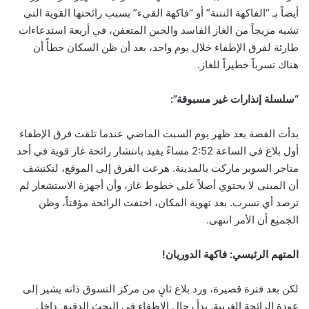
أيضاً بـ “الفاكهة النتنة” أو “فاكهة القيء” بسبب رائحتها القوية التي
تشبه مزيجاً من الغاز الفاسد والجبن المتعفن، في أربعة استدعاءات
طارئة لفرق الإطفاء خلال يوم واحد، بعد أن ظن السكان خطأً أن
هناك تسرباً خطيراً للغاز.
“سلسلة إنذارات غير مسبوقة”:
بدأت القصة بعد ظهر يوم السبت الماضي عندما تلقت فرق الإطفاء
أول بلاغ في الساعة 2:52 مساءً يفيد بانتشار رائحة غاز قوية في أحد
متاجر السوبر ماركت بالمدينة. هرعت الفرق إلى الموقع، لتكتشف
أن المبنى لا يحتوي أصلاً على خطوط غاز، وأن أجهزة الاستشعار لم
ترصد أي تسرب. بعد تهوية المكان، اختفت الرائحة مؤقتاً، وظن
الجميع أن الأمر انتهى.
المتهم الرئيسي: فاكهة الدوريان!
لكن بعد فترة قصيرة، ورد بلاغ ثانٍ من مركز التسوق ذاته يشير إلى
عودة الرائحة الغريبة. بدأ رجال الإطفاء في البحث الدقيق داخل