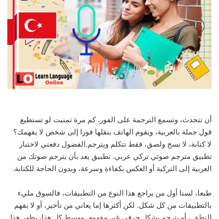
أن تتحدث، وتسمع الترجمة على الفور. كم مرة تمنيت لو تستطيع
قول جملة بالعربية، ويقوم الهاتف بنقلها فورا إلى شخص لا يفهمك؟
لا كتابة، لا نسخ ولصق، فقط تتكلم ويترجم.الفضول دفعني لاختبار
تطبيق مترجم صوتي تركي عربي. تطبيق يعد بأن يترجم صوتك من
العربية إلى التركية أو العكس بكفاءة وسرعة، وبدون الحاجة للكتابة.
طبعا، لسنا أول من يراجع هذا النوع من التطبيقات، فالسوق مليء
بالتطبيقات من كل شكل. لكن أكثرها إما يعاني من تأخير، أو لا يفهم
النطق ، أو يترجم بشكل حرفي غير مفهوم. ووسط كل هذا، يظهر هذا