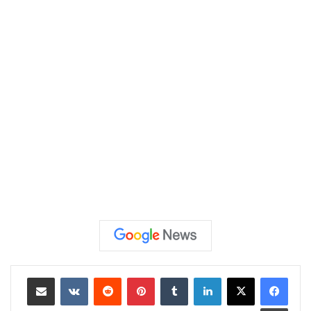
لينكدإن
‏Tumblr
بينتيريست
‏Reddit
‏VKontakte
مشاركة عبر البريد
طباعة