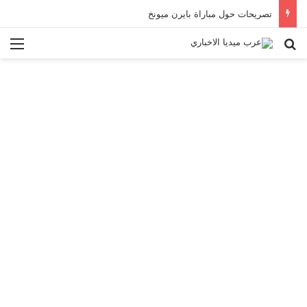
تصريحات حول مباراة بايرن ميونخ
بحث عن
الق