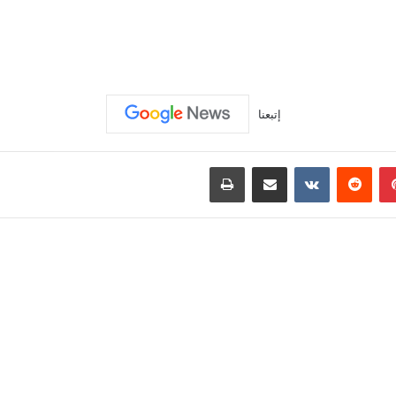
إتبعنا
بينتيريست
‏Reddit
‏VKontakte
مشاركة عبر البريد
طباعة