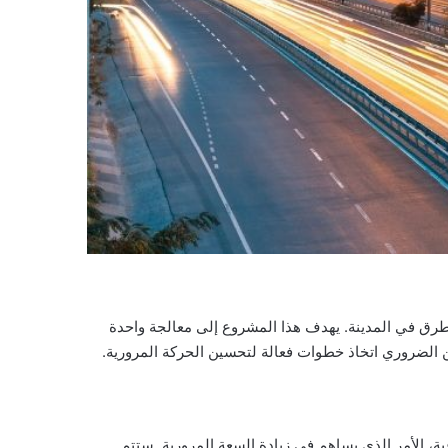
داية عام 2025 بدء تنفيذ مشروع ضخم لتحسين شبكة الطرق في المدينة. يهدف هذا المشروع إلى معالجة واحدة
الضروري اتخاذ خطوات فعالة لتحسين الحركة المرورية.
، الأمر الذي يساهم في زيادة السعة المرورية. ستتم