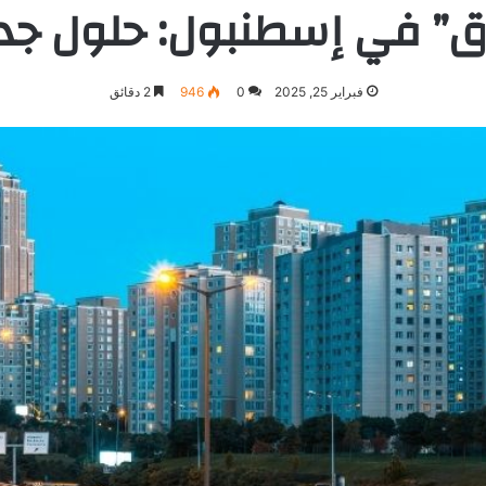
” في إسطنبول: حلول جديد
فبراير 25, 2025
0
946
2 دقائق