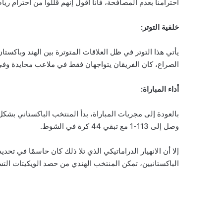
احترامنا بعدم المصافحة، فأنا أقول إنهم قللوا من احترام ريا
خلفية التوتر:
يأتي هذا التوتر في ظل العلاقات المتوترة بين الهند وباكس
الصراع، كان الفريقان يتواجهان فقط في ملاعب محايدة وفي 
أداء المباراة:
وصل إلى 113-1 مع تبقي 44 كرة في الشوط.
الباكستانيين، تمكن المنتخب الهندي من حصد الويكيتات التسعة المتبقية مقابل 33 نقطة فقط، ليتم إخراج المنتخب الباكستاني مقا