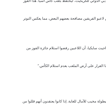
بي الدولي للكريكيت، ليحتفظ بلقب كأس آسيا. هذا الفوز
ض لاعبو الفريقين مصافحة بعضهم البعض، مما يعكس التوتر
ق، لم يظهر لاعبو المنتخب الهندي خلال مراسم تسليم الكأس. وذكر سكرتير مجلس الكريكيت الهندي (BCCI)، ديفاجيت سايكيا، أن اللاعبين رفضوا استلام جائزة الفوز من
ا القرار على أرض الملعب بعدم استلام الكأس.”
لة مخيب للآمال للغاية. إذا كانوا يعتقدون أنهم قللوا من