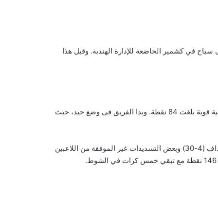
 سياح في كشمير الخاضعة للإدارة الهندية. وقبل هذا
بالعودة إلى مجريات المباراة، بدأ المنتخب الباكستاني بشكل ممتاز، حيث شكل صاحيبزاده فرحان (57) وفخر زمان (46) شراكة افتتاحية قوية بلغت 84 نقطة. وبدا الفريق في وضع جيد، حيث
إلا أن الانهيار الدراماتيكي الذي تلا ذلك كان حاسمًا في تحديد نتيجة المباراة. بفضل الأداء المميز للاعب الرمي باليد اليسرى كولديب ياداف (4-30) وبعض التسديدات غير الموفقة من اللاعبين