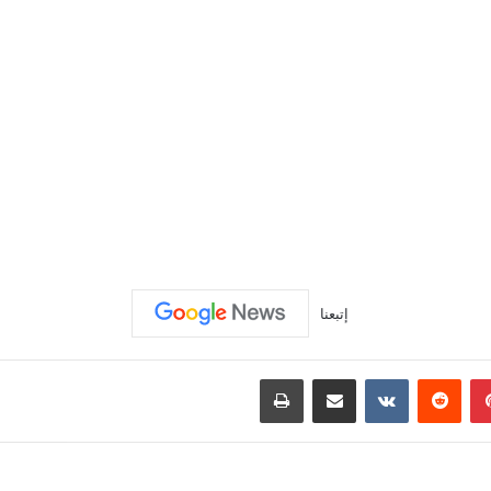
إتبعنا
بينتيريست
‏Reddit
‏VKontakte
مشاركة عبر البريد
طباعة