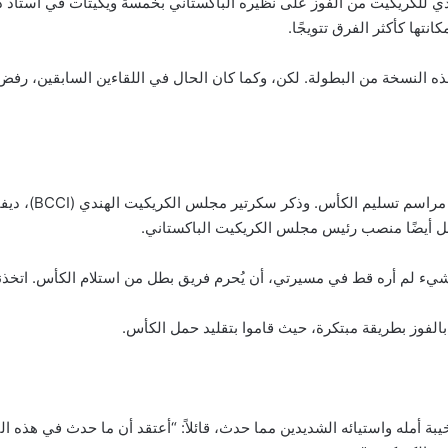
دي للكريكيت من الفوز على نظيره الباكستاني بخمسة ويكيتات في استاد د
نتها كأكثر الفرق تتويجًا.
هذه النسخة من البطولة. لكن، وكما كان الحال في اللقاءين السابقين، رف
في تطور غير مسبو
 أيضًا منصب رئيس مجلس الكريكيت الباكستاني.
ا شيء لم أره قط في مسيرتي، أن يُحرم فريق بطل من استلام الكأس. اتخذن
الفوز بطريقة مبتكرة، حيث قاموا بتقليد حمل الكأس.
 أمله واستيائه الشديدين مما حدث، قائلاً: “أعتقد أن ما حدث في هذه البطو