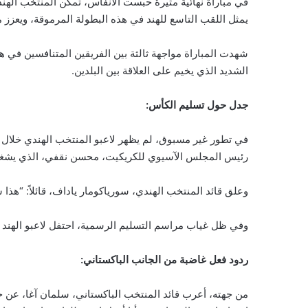
في مباراة نهائية مثيرة حبست الأنفاس، تمكن المنتخب الهن
يمثل اللقب التاسع للهند في هذه البطولة المرموقة، ويعزز مكا
شهدت المباراة مواجهة ثالثة بين الفريقين المتنافسين في 
الشديد الذي يخيم على العلاقة بين البلدين.
جدل حول تسليم الكأس:
رئيس المجلس الآسيوي للكريكيت، محسن نقفي، الذي يشغل
وعلق قائد المنتخب الهندي، سورياكومار ياداف، قائلاً: “هذ
وفي ظل غياب مراسم التسليم الرسمية، احتفل لاعبو الهند ب
ردود فعل غاضبة من الجانب الباكستاني:
من جهته، أعرب قائد المنتخب الباكستاني، سلمان آغا، عن خيبة