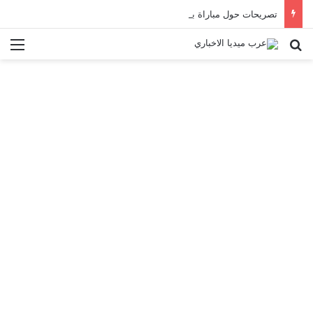
تصريحات حول مباراة بايرن ميونخ
بحث عن
الق