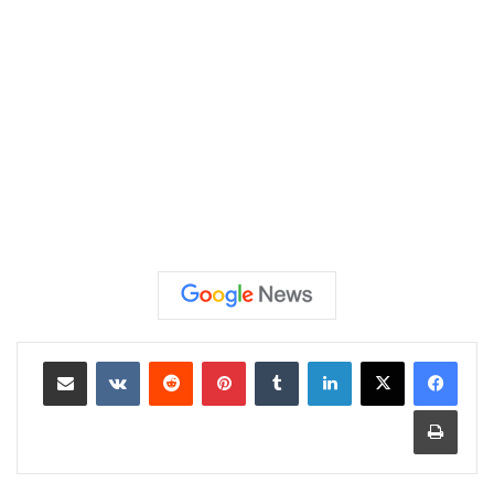
لينكدإن
‏Tumblr
بينتيريست
‏Reddit
‏VKontakte
مشاركة عبر البريد
طباعة