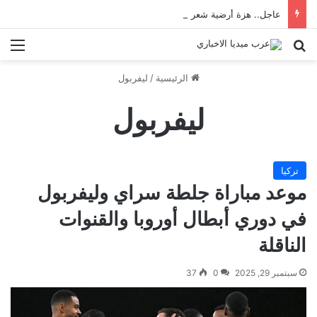
عاجل.. هزة أرضية شعر بها سكان إسطنبول
بحث عن
الق
الرئيسية
/
ليفربول
ليفربول
تركيا
موعد مباراة جلطة سراي وليفربول
في دوري أبطال أوروبا والقنوات
الناقلة
سبتمبر 29, 2025
0
37