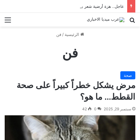
عاجل.. هزة أرضية شعر بها سكان إسطنبول
بحث عن
الق
الرئيسية
/
فن
فن
صحة
مرض يشكل خطراً كبيراً على صحة
القطط… ما هو؟
سبتمبر 29, 2025
0
42