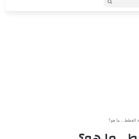
بحث
عن
ة القطط… ما هو؟
ط… ما هو؟