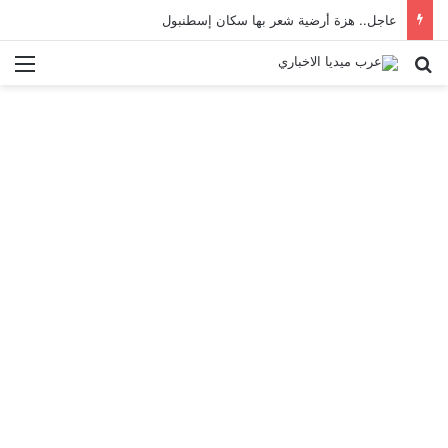
عاجل.. هزة أرضية شعر بها سكان إسطنبول
بحث عن
الق