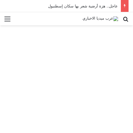
عاجل.. هزة أرضية شعر بها سكان إسطنبول
بحث عن
الق