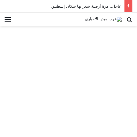
عاجل.. هزة أرضية شعر بها سكان إسطنبول
بحث عن
الق