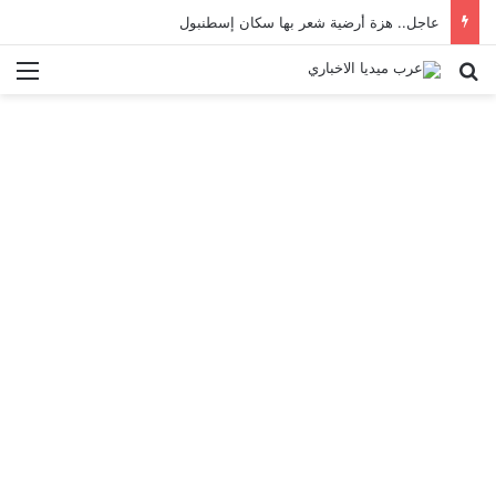
عاجل.. هزة أرضية شعر بها سكان إسطنبول
بحث عن
الق