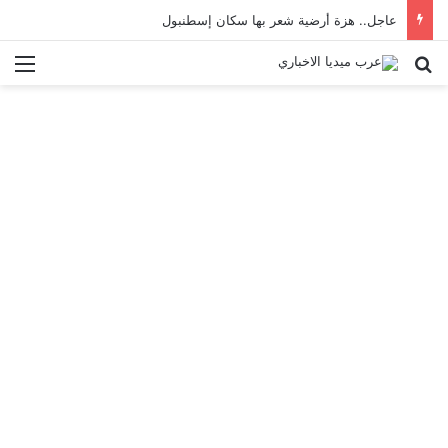
عاجل.. هزة أرضية شعر بها سكان إسطنبول
بحث عن
الق