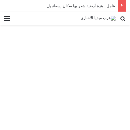
عاجل.. هزة أرضية شعر بها سكان إسطنبول
بحث عن
الق