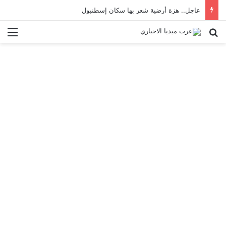
عاجل.. هزة أرضية شعر بها سكان إسطنبول
بحث عن
الق