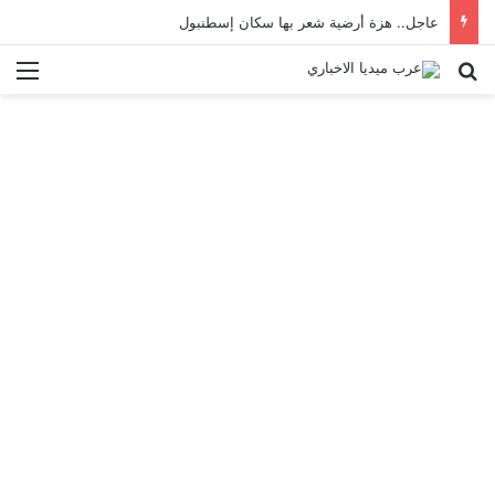
عاجل.. هزة أرضية شعر بها سكان إسطنبول
بحث عن
الق