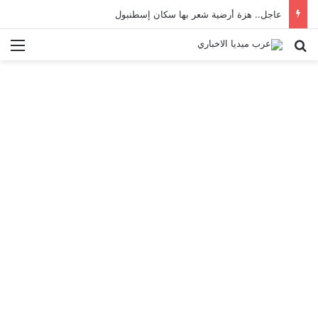
عاجل.. هزة أرضية شعر بها سكان إسطنبول
بحث عن
الق