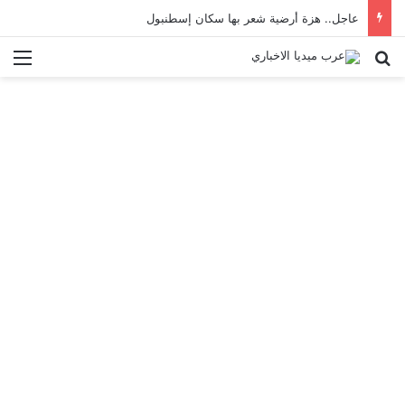
عاجل.. هزة أرضية شعر بها سكان إسطنبول
بحث عن
الق