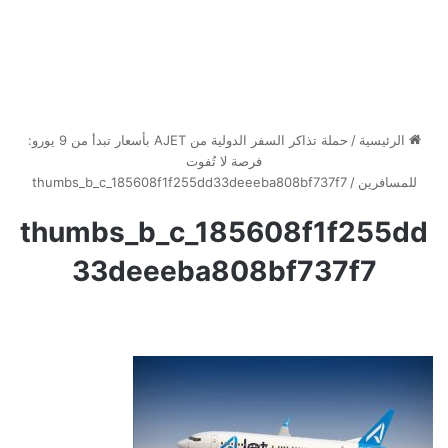
الرئيسية
/
حملة تذاكر السفر الدولية من AJET بأسعار تبدأ من 9 يورو:
فرصة لا تُفوت
للمسافرين
/
thumbs_b_c_185608f1f255dd33deeeba808bf737f7
thumbs_b_c_185608f1f255dd
33deeeba808bf737f7