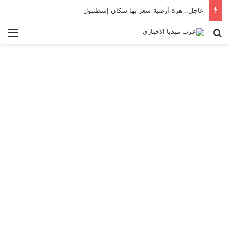
عاجل.. هزة أرضية شعر بها سكان إسطنبول
بحث عن
الق