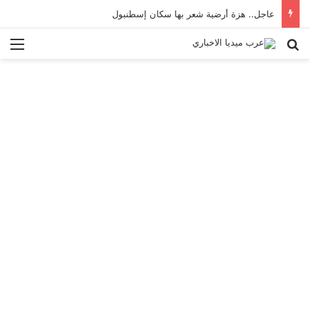
عاجل.. هزة أرضية شعر بها سكان إسطنبول
بحث عن
الق