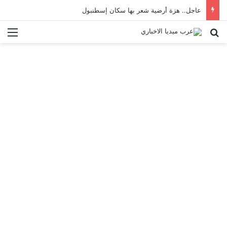
عاجل.. هزة أرضية شعر بها سكان إسطنبول
بحث عن
الق