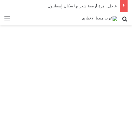
عاجل.. هزة أرضية شعر بها سكان إسطنبول
بحث عن
الق