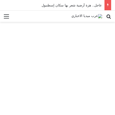
عاجل.. هزة أرضية شعر بها سكان إسطنبول
بحث عن
الق